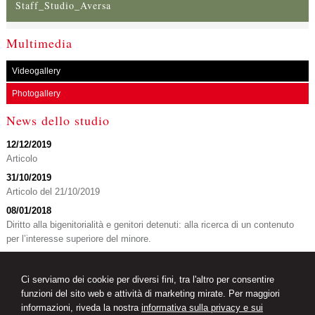
Staff_Studio_Aversa
Multimedia
Videogallery
Photogallery
News dello studio
12/12/2019
Articolo
31/10/2019
Articolo del 21/10/2019
08/01/2018
Diritto alla bigenitorialità e genitori detenuti: alla ricerca di un contenuto
per l’interesse superiore del minore.
News Giuridiche
Ci serviamo dei cookie per diversi fini, tra l'altro per consentire
09/08/2026
funzioni del sito web e attività di marketing mirate. Per maggiori
L'AI che hai spento non è sparita
informazioni, riveda la nostra
informativa sulla privacy e sui