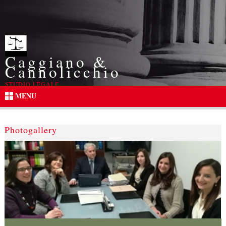
Caggiano &
Cannolicchio
STUDIO LEGALE
MENU
Photogallery