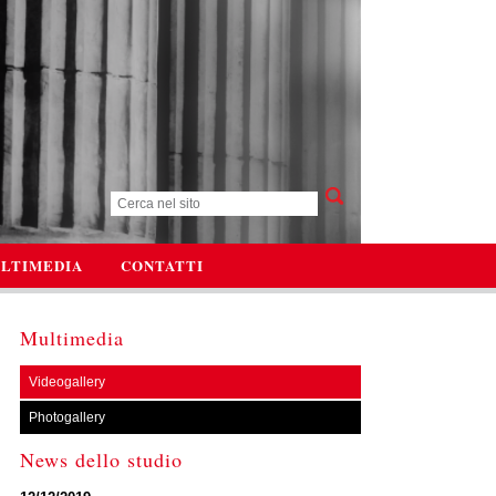
LTIMEDIA
CONTATTI
Multimedia
Videogallery
Photogallery
News dello studio